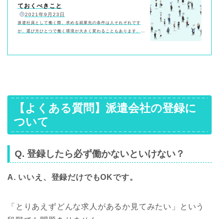
ておくべきこと
️
2021年9月23日
派遣社員として働く際、求める就業先の条件は人それぞれです
が、選び方ひとつで働く環境が大きく変わることもあります。仕
事は生活の大半の時間を占めるので、仕事の環境は日々の精神状
態、心身のストレスに大きく影響します！今思えば、私がはじめ
てお世話になった派遣先は、あまり良いところではなかったと思
います。この記事では、私がなぜ派遣先を失敗してしまったの
か、体験からの教訓をご紹介します！自分にとって最適な派遣先
を見つけるためのヒントが満載ですので、ぜひ参考にしてくださ
い！私が派遣先選びに失敗した原因4つ失…
【よくある質問】派遣会社の登録に
ついて
Q. 登録したら必ず働かないといけない？
A. いいえ、登録だけでもOKです。
「とりあえずどんな求人があるか見てみたい」という