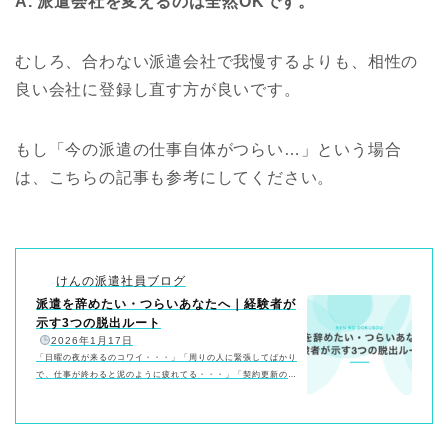
A. 派遣会社を変えるのは全然OKです。
むしろ、合わない派遣会社で我慢するよりも、相性の
良い会社に登録し直す方が良いです。
もし「今の派遣の仕事自体がつらい…」という場合
は、こちらの記事も参考にしてください。
けんの派遣社員ブログ
派遣を辞めたい・つらいあなたへ｜経験者が
示す3つの脱出ルート
️
2026年1月17日
「日曜の夜が来るのコワイ・・・」「周りの人に緊張してばかり
で、仕事が終わると泥のように疲れてる・・・」「契約更新の時
期が来るたびに、胃がキリキリする・・・」もしあなたが今、こ
んな気持ちで毎日を過ごしているなら、少しだけ立ち止まって聞
いてください。あなたが辛いのは、あなたの能力が低いからで
も、我慢が足りないからでもありません。 ただ単に、「その環