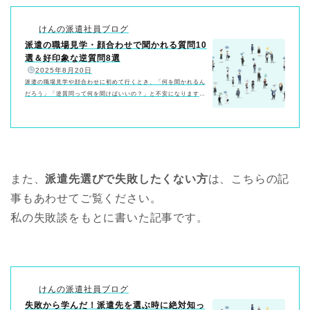
けんの派遣社員ブログ
派遣の職場見学・顔合わせで聞かれる質問10
選＆好印象な逆質問8選
️
2025年8月20日
派遣の職場見学や顔合わせに初めて行くとき、「何を聞かれるん
だろう」「逆質問って何を聞けばいいの？」と不安になりますよ
ね。安心してください。聞かれる内容はだいたいパターンが決ま
っています。準備さえしておけば、落ち着いて臨めます。この記
事では、よく聞かれる質問10選と回答テンプレ、そして好印象を
残せる逆質問8選をまとめました。NG例や当日の流れ・服装まで
網羅しているので、ブックマークしておくと当日の朝にサッと確
認できますよ。派遣の職場見学・顔合わせとは？──実質ミニ面
また、
接です派遣の「職場見学」や「顔合わせ…
派遣先選びで失敗したくない方
は、こちらの記
事もあわせてご覧ください。
私の失敗談をもとに書いた記事です。
けんの派遣社員ブログ
失敗から学んだ！派遣先を選ぶ時に絶対知っ