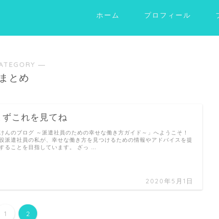
ホーム
プロフィール
ATEGORY ―
まとめ
まずこれを見てね
けんのブログ ～派遣社員のための幸せな働き方ガイド～」へようこそ！
役派遣社員の私が、幸せな働き方を見つけるための情報やアドバイスを提
することを目指しています。 ざっ …
2020年5月1日
1
2