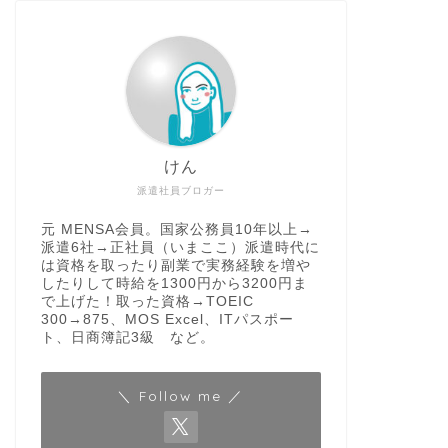
けん
派遣社員ブロガー
元 MENSA会員。国家公務員10年以上→
派遣6社→正社員（いまここ）派遣時代に
は資格を取ったり副業で実務経験を増や
したりして時給を1300円から3200円ま
で上げた！取った資格→TOEIC
300→875、MOS Excel、ITパスポー
ト、日商簿記3級 など。
＼ Follow me ／