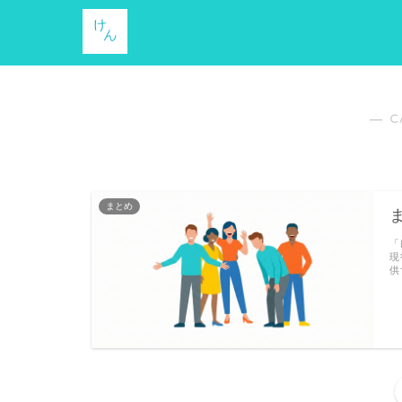
― C
まとめ
「
現
供