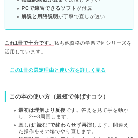
PCで練習できるソフト
が付属
解説と用語説明
が丁寧で直しが速い
これ1冊で十分です。
私も他資格の学習で同シリーズを
活用しています。
→
この1冊の選定理由と使い方を詳しく見る
この本の使い方（最短で伸ばすコツ）
最初は理解より反復
です。答えを見て手を動か
し、2〜3周回します。
直しは”読む”で終わらせず再演
します。間違え
た操作をその場でやり直します。