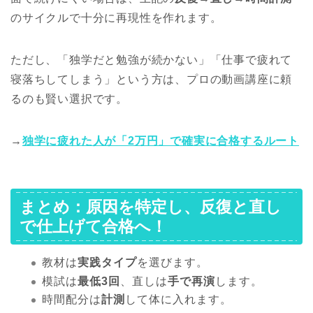
のサイクルで十分に再現性を作れます。
ただし、「独学だと勉強が続かない」「仕事で疲れて
寝落ちしてしまう」という方は、プロの動画講座に頼
るのも賢い選択です。
→
独学に疲れた人が「2万円」で確実に合格するルート
まとめ：原因を特定し、反復と直し
で仕上げて合格へ！
教材は
実践タイプ
を選びます。
模試は
最低3回
、直しは
手で再演
します。
時間配分は
計測
して体に入れます。