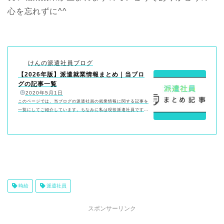
心を忘れずに^^
けんの派遣社員ブログ
【2026年版】派遣就業情報まとめ｜当ブロ
グの記事一覧
️
2020年5月1日
このページでは、当ブログの派遣社員の就業情報に関する記事を
一覧にしてご紹介しています。ちなみに私は現役派遣社員です。
目次から気になるトピックにジャンプしてくださいね！派遣とい
う働き方を知りたい・始めたい派遣社員のメリットとデメリット
が知りたい向いている人・やめたほうがいいかもしれない人につ
いても書きました。おすすめの派遣会社が知りたい特に関東在住
でデスクワーク希望の方には役立つと思います。20社を比較した
実体験まとめです。派遣先選びで失敗したくない！私の失敗経験
を教訓にした渾身の記事です。職場…
時給
派遣社員
スポンサーリンク